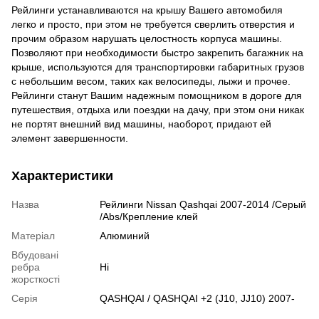
Рейлинги устанавливаются на крышу Вашего автомобиля
легко и просто, при этом не требуется сверлить отверстия и
прочим образом нарушать целостность корпуса машины.
Позволяют при необходимости быстро закрепить багажник на
крыше, используются для транспортировки габаритных грузов
с небольшим весом, таких как велосипеды, лыжи и прочее.
Рейлинги станут Вашим надежным помощником в дороге для
путешествия, отдыха или поездки на дачу, при этом они никак
не портят внешний вид машины, наоборот, придают ей
элемент завершенности.
Характеристики
Назва
Рейлинги Nissan Qashqai 2007-2014 /Серый
/Abs/Крепление клей
Матеріал
Алюминий
Вбудовані
ребра
Ні
жорсткості
Серія
QASHQAI / QASHQAI +2 (J10, JJ10) 2007-