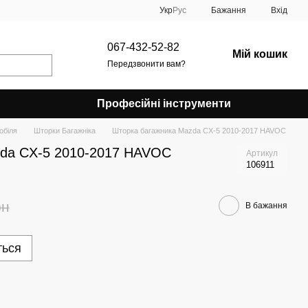
Укр
Рус
Бажання
Вхід
067-432-52-82
Мій кошик
Передзвонити вам?
Професійні інструменти
обіля
Шторки Багажніка
Шторка багажника Mazda CX-5 2010-2017 HAVOC
zda CX-5 2010-2017 HAVOC
Артикул
106911
рн
В бажання
ться