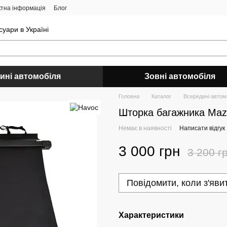
ктна інформація
Блог
уари в Україні
ині автомобіля
Зовні автомобіля
Головна
Каталог
Всередині автом
Шторка багажника Ma
Немає в наявності
Написати відгук
3 000 грн
3 200 г
Повідомити, коли з'яви
Характеристики