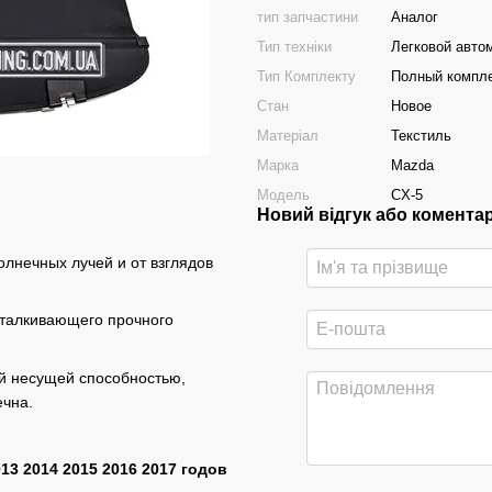
тип запчастини
Аналог
Тип техніки
Легковой авто
Тип Комплекту
Полный компл
Стан
Новое
Матеріал
Текстиль
Марка
Mazda
Модель
CX-5
Новий відгук або комента
лнечных лучей и от взглядов
тталкивающего прочного
ой несущей способностью,
ечна.
13 2014 2015 2016 2017 годов