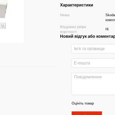
Характеристики
Назва
Skoda
компл
Вбудовані ребра
Ні
жорсткості
Новий відгук або комента
Оцініть товар