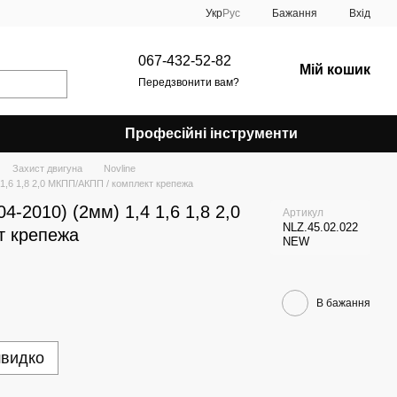
Укр
Рус
Бажання
Вхід
067-432-52-82
Мій кошик
Передзвонити вам?
Професійні інструменти
Захист двигуна
Novline
 1,6 1,8 2,0 МКПП/АКПП / комплект крепежа
04-2010) (2мм) 1,4 1,6 1,8 2,0
Артикул
NLZ.45.02.022
т крепежа
NEW
В бажання
швидко