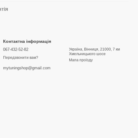
нтія
Контактна інформація
067-432-52-82
Україна, Вінниця, 21000, 7 км
Хмельницького шосе
Передзвонити вам?
Мапа проїзду
mytuningshop@gmail.com