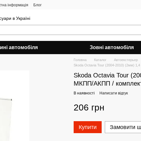
ктна інформація
Блог
уари в Україні
ині автомобіля
Зовні автомобіля
Головна
Каталог
Автоекстерьер
Skoda Octavia Tour (2004-2010) (2мм) 1,4
Skoda Octavia Tour (20
МКПП/АКПП / комплек
В наявності
Написати відгук
206 грн
Купити
Замовити 