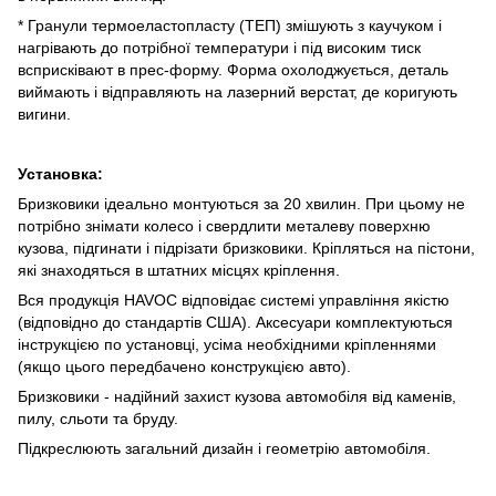
* Гранули термоеластопласту (ТЕП) змішують з каучуком і
нагрівають до потрібної температури і під високим тиск
всприсківают в прес-форму. Форма охолоджується, деталь
виймають і відправляють на лазерний верстат, де коригують
вигини.
Установка:
Бризковики ідеально монтуються за 20 хвилин. При цьому не
потрібно знімати колесо і свердлити металеву поверхню
кузова, підгинати і підрізати бризковики. Кріпляться на пістони,
які знаходяться в штатних місцях кріплення.
Вся продукція HAVOC відповідає системі управління якістю
(відповідно до стандартів США). Аксесуари комплектуються
інструкцією по установці, усіма необхідними кріпленнями
(якщо цього передбачено конструкцією авто).
Бризковики - надійний захист кузова автомобіля від каменів,
пилу, сльоти та бруду.
Підкреслюють загальний дизайн і геометрію автомобіля.