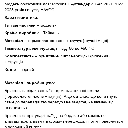
Модель бризковиків для: Мітсубіші Аутлендер 4 Gen 2021 2022
2023 років випуску HAVOC
Характеристики:
Тип запчастини
– модельні
Країна виробник
– Тайвань
Матеріал
– термоеластопластів + ​​каучук (гнучкі і міцні)
Температура експлуатації
– від -50 до +50 ° C
Комплектність
– бризковики 4шт / необхідні кріплення /
інструкція
Колір
– чорний
Матеріал і виробництво:
Бризковики відливають * з термопластичної смоли
(термоеластопластів + ​​каучук). А це означає, що вони гнучкі,
стійкі до перепадів температур і не тендітні, на відміну від
пластикових.
Бризковики при ударі, наїзді на бордюр або камінь не
зламаються, а візьмуть форму перешкоди, і потім повернуться
в первинний вигляд.