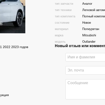
тип запчасти
Аналог
тип техники
Легковой автом
тип комплекта
Полный компле
состояние
Новое
материал
Полиуретан
марка
Mitsubishi
модель
Outlander
Новый отзыв или коммен
1 2022 2023 годов
рукция