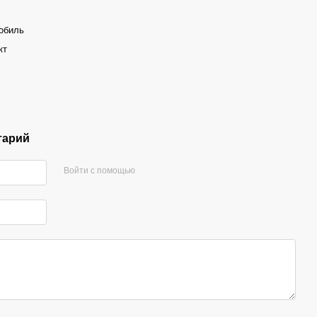
обиль
кт
тарий
Войти с помощью