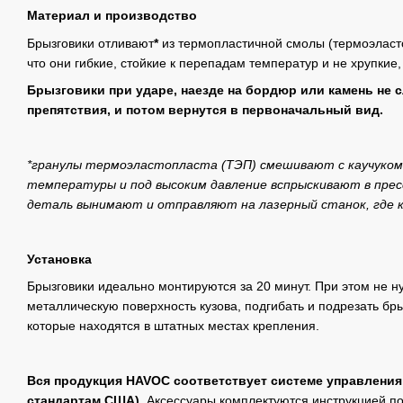
Материал и производство
Брызговики отливают
*
из термопластичной смолы (термоэластоп
что они гибкие, стойкие к перепадам температур и не хрупкие,
Брызговики при ударе, наезде на бордюр или камень не 
препятствия, и потом вернутся в первоначальный вид.
*гранулы термоэластопласта (ТЭП) смешивают с каучуком
температуры и под высоким давление вспрыскивают в прес
деталь вынимают и отправляют на лазерный станок, где
Установка
Брызговики идеально монтируются за 20 минут. При этом не н
металлическую поверхность кузова, подгибать и подрезать бры
которые находятся в штатных местах крепления.
Вся продукция HAVOC соответствует системе управления
стандартам США).
Аксессуары комплектуются инструкцией по