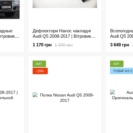
ладные
Дефлектори Havoc накладні
Всепогодны
Ветровики
Audi Q5 2008-2017 | Вітровики
Audi Q5 2
на скотчі QAuQ50817
Maximum C
1 170 грн
3 649 грн
1 300 грн
ХИТ
ХИТ
−15%
ТОВАР ИЗ 