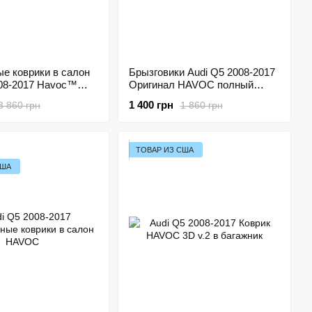
е коврики в салон
Брызговики Audi Q5 2008-2017
008-2017 Havoc™
Оригинал HAVOC полный
overage
комплект
1 400 грн
3 860 грн
1 860 грн
ТОВАР ИЗ США
США