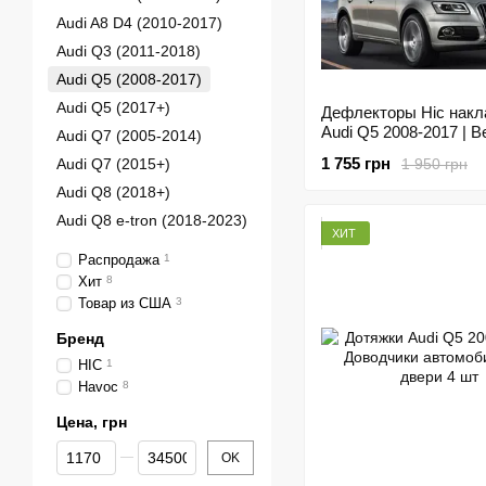
Audi A8 D4 (2010-2017)
Audi Q3 (2011-2018)
Audi Q5 (2008-2017)
Audi Q5 (2017+)
Дефлекторы Hic нак
Audi Q5 2008-2017 | 
Audi Q7 (2005-2014)
на скотче HIC AU07
1 755 грн
1 950 грн
Audi Q7 (2015+)
Audi Q8 (2018+)
Audi Q8 e-tron (2018-2023)
ХИТ
Распродажа
1
Хит
8
Товар из США
3
Бренд
HIC
1
Havoc
8
Цена, грн
От Цена, грн
До Цена, грн
OK