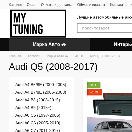
Перейти к основному контенту
Каталог
О нас
Оплата и доставка
Обмен и возврат
Контактная
Лучшие автомобильные акс
Марка Авто 🚗
Интерь
Главная
Каталог
Марка Авто 🚗
AUDI
Audi Q5 (2008-2017)
Audi Q5 (2008-2017)
Audi A4 B6/8E (2000-2005)
ХИТ
Audi A4 B7/8E (2005-2008)
−10%
Audi A4 B8 (2008-2015)
Audi A4 B9 (2015+)
Audi A6 C5 (1997-2005)
Audi A6 C6 (2005-2010)
Audi A6 C7 (2011-2017)