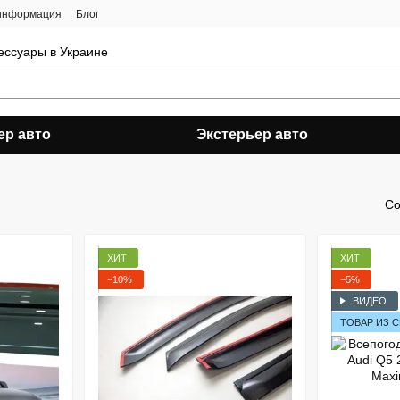
 информация
Блог
ессуары в Украине
ер авто
Экстерьер авто
Со
ХИТ
ХИТ
−10%
−5%
ВИДЕО
ТОВАР ИЗ 