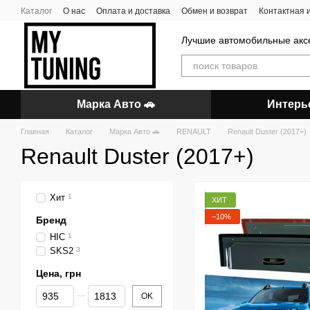
Перейти к основному контенту
Каталог
О нас
Оплата и доставка
Обмен и возврат
Контактная
Лучшие автомобильные акс
Марка Авто 🚗
Интерь
Главная
Каталог
Марка Авто 🚗
RENAULT
Renault Duster (2017+)
Renault Duster (2017+)
Хит
1
ХИТ
−10%
Бренд
HIC
1
SKS2
3
Цена, грн
От Цена, грн
До Цена, грн
OK