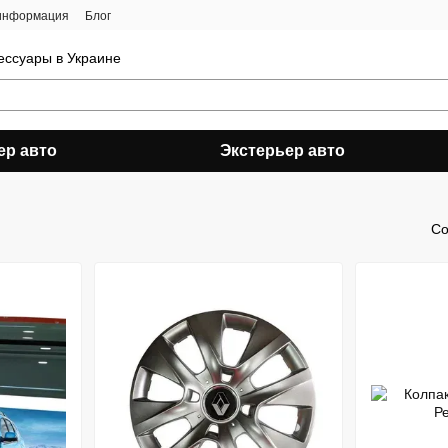
 информация
Блог
ессуары в Украине
ер авто
Экстерьер авто
Со