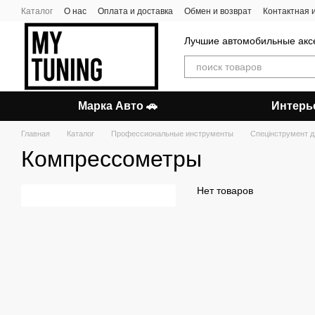
Перейти к основному контенту
Каталог
О нас
Оплата и доставка
Обмен и возврат
Контактная
Лучшие автомобильные акс
Марка Авто 🚗
Интерь
Главная
Каталог
Профессиональные инструменты
Спецінструмент 
Компрессометры
Нет товаров