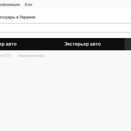
 информация
Блог
ессуары в Украине
ер авто
Экстерьер авто
для СТО
Компрессометры