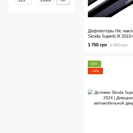
OK
Дефлекторы Hic нак
Skoda Superb III 2015
Sedan | Ветровики на
1 755 грн
1 950 грн
HIC SK18
ХИТ
−14%