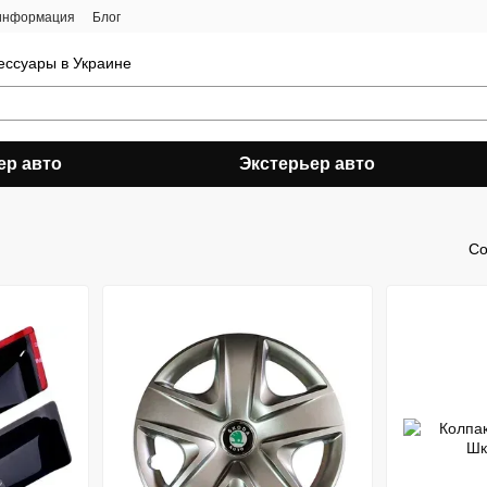
 информация
Блог
ессуары в Украине
ер авто
Экстерьер авто
Со