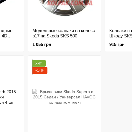
ладные
Модельные колпаки на колеса
Колпаки на
+ 4D
р17 на Skoda SKS 500
Шкоду SKS
 скотче
1 055 грн
915 грн
ХИТ
−14%