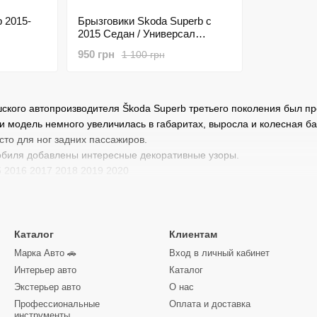
 2015-
Брызговики Skoda Superb с
2015 Седан / Универсал
 4 шт
HAVOC полный комплект
950 грн
1 100 грн
ского автопроизводителя Škoda Superb третьего поколения был п
ии модель немного увеличилась в габаритах, выросла и колесная б
сто для ног задних пассажиров.
биля добавлены интересные декоративные узоры.
 2016 2017 2018 2019 2020
Каталог
Клиентам
Марка Авто 🚗
Вход в личный кабинет
Интерьер авто
Каталог
Экстерьер авто
О нас
Профессиональные
Оплата и доставка
инструменты