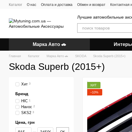
Перейти к основному контенту
Каталог
О нас
Оплата и доставка
Обмен и возврат
Контактная
Лучшие автомобильные акс
Марка Авто 🚗
Интерь
Главная
Каталог
Марка Авто 🚗
SKODA
Skoda Superb (2015+)
Skoda Superb (2015+)
Хит
3
ХИТ
−10%
Бренд
HIC
1
Havoc
2
SKS2
3
Цена, грн
От Цена, грн
До Цена, грн