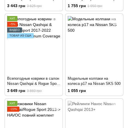
Ветровики на скотче с хром
Ветровики на скотче HIC NI84
3 443 грн
1 755 грн
3 825 грн
1 950 грн
молдингом HIC NI84-IJ
ХИТ
−5%
ВИДЕО
ТОВАР ИЗ США
Всепогодные коврики в салон
Модельные колпаки на
Nissan Qashqai & Rogue Sport
колеса р17 на Nissan SKS 500
2017-2022 Havoc™ Maximum
3 649 грн
1 055 грн
3 860 грн
Coverage
ХИТ
−23%