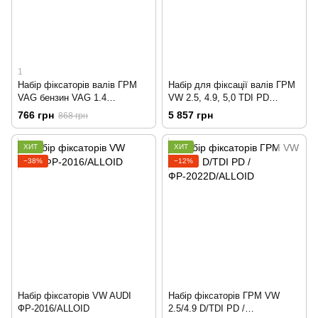
1
Набір фіксаторів валів ГРМ
Набір для фіксації валів ГРМ
VAG бензин VAG 1.4
VW 2.5, 4.9, 5,0 TDI PD
TSI/TFSI, 1.4 FSI, 1.6 FSI, 1.6
MG50617/MAGMA
766 грн
5 857 грн
868 грн
16V MG50603/MAGMA
ХИТ
ХИТ
−38%
−12%
Набір фіксаторів VW AUDI
Набір фіксаторів ГРМ VW
ФР-2016/ALLOID
2.5/4.9 D/TDI PD /