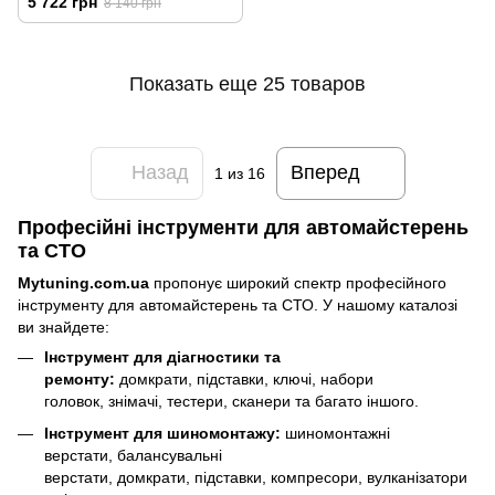
5 722 грн
8 140 грн
сайлент-блоков)/
НС-4751/Alloid
Показать еще 25 товаров
Назад
Вперед
1
из 16
Професійні інструменти для автомайстерень
та СТО
Mytuning.com.ua
пропонує широкий спектр професійного
інструменту для автомайстерень та СТО. У нашому каталозі
ви знайдете:
Інструмент для діагностики та
ремонту:
домкрати, підставки, ключі, набори
головок, знімачі, тестери, сканери та багато іншого.
Інструмент для шиномонтажу:
шиномонтажні
верстати, балансувальні
верстати, домкрати, підставки, компресори, вулканізатори