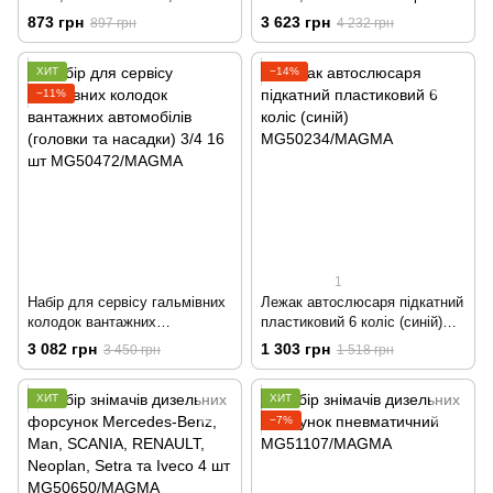
MG50825/MAGMA
адаптерів MG50035/MAGMA
873 грн
3 623 грн
897 грн
4 232 грн
ХИТ
−14%
−11%
1
Набір для сервісу гальмівних
Лежак автослюсаря підкатний
колодок вантажних
пластиковий 6 коліс (синій)
автомобілів (головки та
MG50234/MAGMA
3 082 грн
1 303 грн
3 450 грн
1 518 грн
насадки) 3/4 16 шт
MG50472/MAGMA
ХИТ
ХИТ
−7%