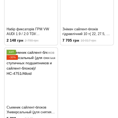
Набір фиксаторів ГРМ VW
Знімач сайлент-блоків
AUDI 1.9 / 2.0 TDI/
гідравлічний 10 т( 22, 27.5, 34,
ФР-2021/ALLOID
43, 49, 60 мм;)/ННК-10/ALLOID
2 148 грн
7 705 грн
2 790 грн
10 017 грн
ХИТ
−30%
Съемник сайлент-блоков
Универсальный (для снятия
ступичных подшипников и