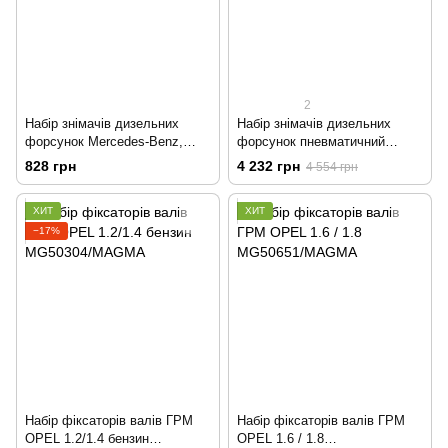
2
Набір знімачів дизельних
Набір знімачів дизельних
форсунок Mercedes-Benz,
форсунок пневматичний
Man, SCANIA, RENAULT,
MG51107/MAGMA
828 грн
4 232 грн
4 554 грн
Neoplan, Setra та Iveco 4 шт
MG50650/MAGMA
ХИТ
ХИТ
−17%
Набір фіксаторів валів ГРМ
Набір фіксаторів валів ГРМ
OPEL 1.2/1.4 бензин
OPEL 1.6 / 1.8