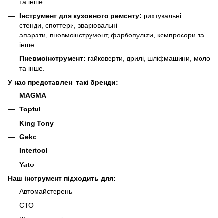
та інше.
Інструмент для кузовного ремонту:
рихтувальні
стенди, споттери, зварювальні
апарати, пневмоінструмент, фарбопульти, компресори та
інше.
Пневмоінструмент:
гайковерти, дрилі, шліфмашини, молотк
та інше.
У нас представлені такі бренди:
MAGMA
Toptul
King Tony
Geko
Intertool
Yato
Наш інструмент підходить для:
Автомайстерень
СТО