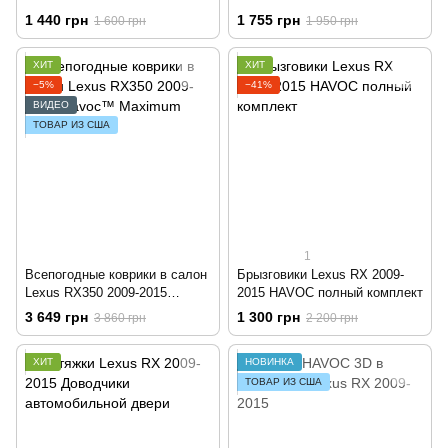
2015 | Ветровики на скотче
1 440 грн
1 755 грн
1 600 грн
1 950 грн
HIC LE15
ХИТ
ХИТ
−5%
−41%
ВИДЕО
ТОВАР ИЗ США
1
Всепогодные коврики в салон
Брызговики Lexus RX 2009-
Lexus RX350 2009-2015
2015 HAVOC полный комплект
Havoc™ Maximum Coverage
3 649 грн
1 300 грн
3 860 грн
2 200 грн
ХИТ
НОВИНКА
ТОВАР ИЗ США