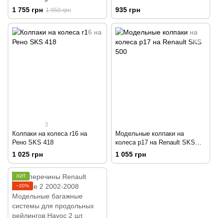
5D Hb | Ветровики на скотче
1 755 грн
935 грн
1 950 грн
HIC REN04
3
Колпаки на колеса r16 на
Модельные колпаки на
Рено SKS 418
колеса р17 на Renault SKS
500
1 025 грн
1 055 грн
ХИТ
−20%