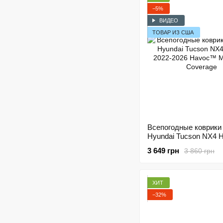
−5%
ВИДЕО
ТОВАР ИЗ США
Всепогодные коврики
Hyundai Tucson NX4 H
2022-2026 Havoc™ M
3 649 грн
3 860 грн
Coverage
ХИТ
−32%