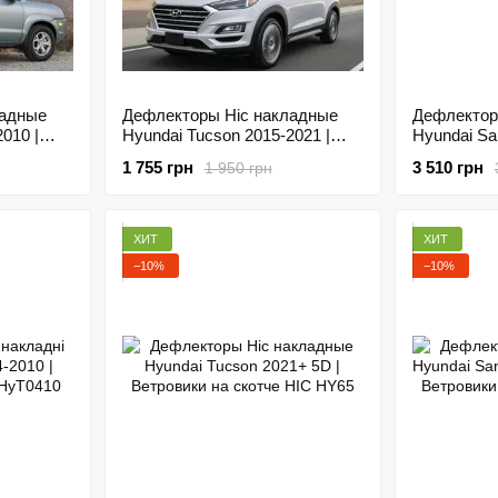
ладные
Дефлекторы Hic накладные
Дефлектор
010 |
Hyundai Tucson 2015-2021 |
Hyundai Sa
 HIC HY12
Ветровики на скотче HIC HY47
мест | Вет
1 755 грн
3 510 грн
1 950 грн
хром молд
ХИТ
ХИТ
−10%
−10%