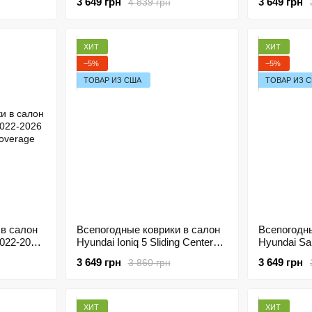
3 649 грн
3 649 грн
4 839 грн
Coverage
Maximum C
ХИТ
ХИТ
−5%
−5%
ТОВАР ИЗ США
ТОВАР ИЗ 
 в салон
Всепогодные коврики в салон
Всепогодны
022-2026
Hyundai Ioniq 5 Sliding Center
Hyundai S
verage
Console 2022-2026 Havoc™
2013-2019
3 649 грн
3 649 грн
3 860 грн
Maximum Coverage
Coverage
ХИТ
ХИТ