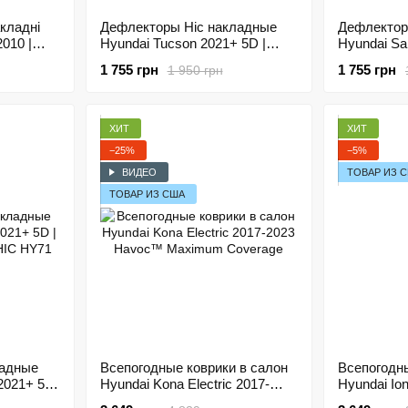
кладні
Дефлекторы Hic накладные
Дефлектор
010 |
Hyundai Tucson 2021+ 5D |
Hyundai Sa
QHyT0410
Ветровики на скотче HIC HY65
| Ветровик
1 755 грн
1 755 грн
1 950 грн
HY38
ХИТ
ХИТ
−25%
−5%
ВИДЕО
ТОВАР ИЗ 
ТОВАР ИЗ США
ладные
Всепогодные коврики в салон
Всепогодны
2021+ 5D
Hyundai Kona Electric 2017-
Hyundai Ion
 HIC
2023 Havoc™ Maximum
Console 2