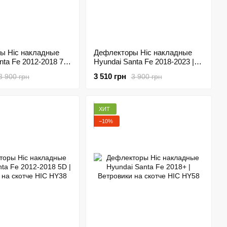
ы Hic накладные
Дефлекторы Hic накладные
nta Fe 2012-2018 7
Hyundai Santa Fe 2018-2023 |
ровики на скотче с
Ветровики на скотче с хром
3 510 грн
3 900 грн
3 900 грн
ингом HIC HY45-M
молдингом HIC HY58-M
ХИТ
−10%