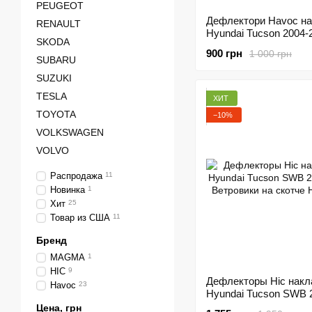
PEUGEOT
Дефлектори Havoc на
RENAULT
Hyundai Tucson 2004-2
SKODA
Вітровики на скотчі 
900 грн
1 000 грн
SUBARU
SUZUKI
TESLA
ХИТ
TOYOTA
−10%
VOLKSWAGEN
VOLVO
Распродажа
11
Новинка
1
Хит
25
Товар из США
11
Бренд
MAGMA
1
HIC
9
Дефлекторы Hic нак
Havoc
23
Hyundai Tucson SWB 
| Ветровики на скотче
Цена, грн