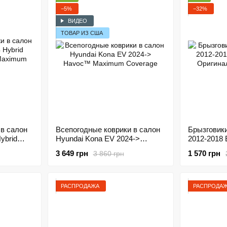
−5%
−32%
ВИДЕО
ТОВАР ИЗ США
 в салон
Всепогодные коврики в салон
Брызговики
ybrid
Hyundai Kona EV 2024->
2012-201
aximum
Havoc™ Maximum Coverage
Оригинал 
3 649 грн
1 570 грн
3 860 грн
РАСПРОДАЖА
РАСПРОДА