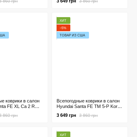
3 649 грн
3 860 грн
3 860 грн
overage
Coverage
ХИТ
−5%
США
ТОВАР ИЗ США
е коврики в салон
Всепогодные коврики в салон
anta FE XL Ca 2 ROW
Hyundai Santa FE TM 5-P Korea
 Havoc™ Maximum
2018-2019 Havoc™ Maximum
3 649 грн
3 860 грн
3 860 грн
Coverage
ХИТ