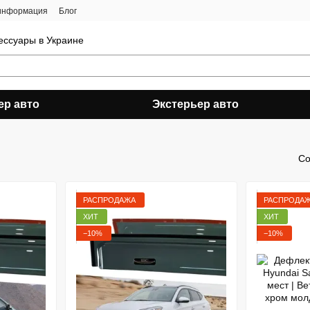
 информация
Блог
ессуары в Украине
ер авто
Экстерьер авто
Со
РАСПРОДАЖА
РАСПРОДА
ХИТ
ХИТ
−10%
−10%