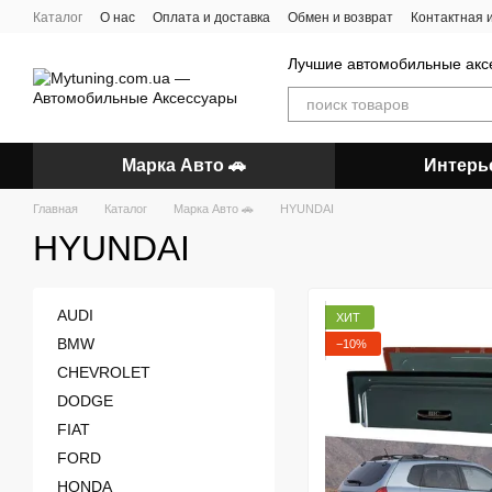
Перейти к основному контенту
Каталог
О нас
Оплата и доставка
Обмен и возврат
Контактная
Лучшие автомобильные акс
Марка Авто 🚗
Интерь
Главная
Каталог
Марка Авто 🚗
HYUNDAI
HYUNDAI
AUDI
ХИТ
BMW
−10%
CHEVROLET
DODGE
FIAT
FORD
HONDA