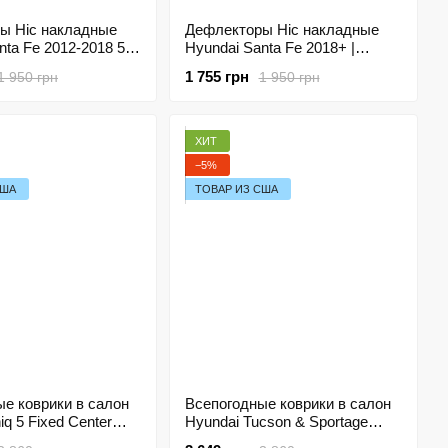
ы Hic накладные
Дефлекторы Hic накладные
nta Fe 2012-2018 5D
Hyundai Santa Fe 2018+ |
и на скотче HIC
Ветровики на скотче HIC HY58
1 755 грн
1 950 грн
1 950 грн
ХИТ
−5%
США
ТОВАР ИЗ США
е коврики в салон
Всепогодные коврики в салон
iq 5 Fixed Center
Hyundai Tucson & Sportage
022-2024 Havoc™
2016-2021 Havoc™ Maximum