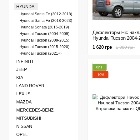
HYUNDAI
Hyundai Santa Fe (2012-2018)
Hyundai Santa Fe (2018-2023)
Hyundai Sonata (2015-2019)
Дефлекторы Hic нак
Hyundai Tucson (2004-2009)
Hyundai Tucson 2004-2
Hyundai Tucson (2009-2015)
Ветровики на скотче
1 620 грн
1 800 грн
Hyundai Tucson (2015-2020)
Hyundai Tucson (2021+)
INFINITI
ХИТ
JEEP
−10%
KIA
LAND ROVER
LEXUS
MAZDA
MERCEDES-BENZ
MITSUBISHI
NISSAN
OPEL