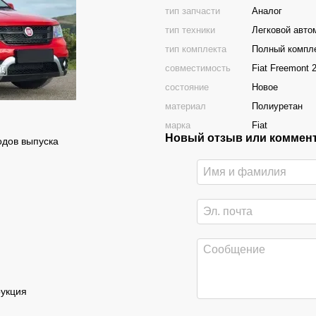
тип запчасти
Аналог
тип техники
Легковой авто
тип комплекта
Полный компл
совместимость
Fiat Freemont 
состояние
Новое
материал
Полиуретан
марка
Fiat
Новый отзыв или коммен
одов выпуска
рукция