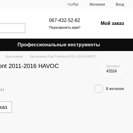
Укр
Рус
Желания
Вход
067-432-52-82
Мой заказ
Перезвонить вам?
Профессиональные инструменты
Брызговики
Бризковики Fiat Freemont 2011-2016 HAVOC
mont 2011-2016 HAVOC
Артикул
43324
рн
В желания
каз