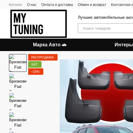
Перейти к основному контенту
Каталог
О нас
Оплата и доставка
Обмен и возврат
Контактная
Лучшие автомобильные акс
Марка Авто 🚗
Интерь
РАСПРОДАЖА
ХИТ
−15%