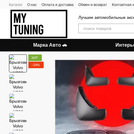
Перейти к основному контенту
Каталог
О нас
Оплата и доставка
Обмен и возврат
Контактная
Лучшие автомобильные акс
Марка Авто 🚗
Интерь
ХИТ
−24%