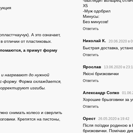
-Выглядит вольфец отличн
Х5
рукция
-Муж одобрил
Минусы:
Без минусов!
Ответить
ласт+каучук). А это означает,
Николай К.
 в отличии от пластиковых.
20.06.2020 в 
Быстрая доставка, устан
сломаются, а примут форму
Ответить
Ярослав
13.06.2020 в 23:
Якісні бризковички
 и нагревают до нужной
Ответить
с-форму. Форма охлаждается,
 корректируют изгибы.
Александр Сопко
01.06.
Хорошие брызговики за у
Ответить
ужно снимать колесо и сверлить
Орест
зговики. Крепятся на пистоны,
26.05.2020 в 19:42
Після поїздки родиною в 
бризковички. Помічаю див