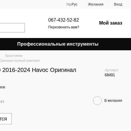
Укр
Рус
Желания
Вход
067-432-52-82
Мой заказ
Перезвонить вам?
Профессиональные инструменты
Брызговики
 Оригинал полный комплект
0 2016-2024 Havoc Оригинал
Артикул
68491
вов
рн
В желания
тся