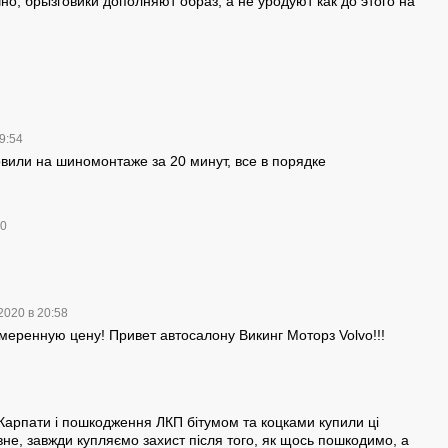
о, брызговики дополняют образ, а не уродуют как до этого на
09:54
овили на шиномонтаже за 20 минут, все в порядке
10
2020 в 20:58
меренную цену! Привет автосалону Викинг Моторз Volvo!!!
Карпати і пошкодження ЛКП бітумом та коцками купили ці
не, завжди купляємо захист після того, як щось пошкодимо, а