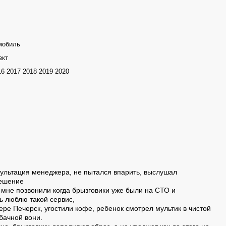
мобиль
ект
16 2017 2018 2019 2020
ультация менеджера, не пытался впарить, выслушал
решение
 мне позвонили когда брызговики уже были на СТО и
ь люблю такой сервис,
ре Печерск, угостили кофе, ребенок смотрел мультик в чистой
бачной вони.