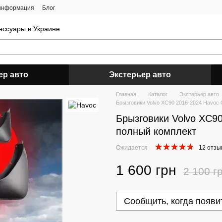
 информация
Блог
ессуары в Украине
ер авто
Экстерьер авто
Главная
Каталог
Экстерьер авто
Брызговики Volvo XC90 2016-2024 Havoc
Брызговики Volvo XC9
полный комплект
Ожидается
12 отзы
1 600 грн
2 100 г
Сообщить, когда появи