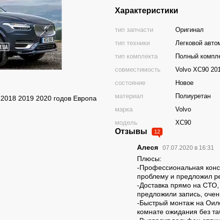
Характеристики
тип запчасти
Оригинал
тип техники
Легковой авто
тип комплекта
Полный компл
совместимость
Volvo ХС90 20
состояние
Новое
материал
Полиуретан
2018 2019 2020 годов Европа
марка
Volvo
модель
XC90
Отзывы
12
Алеся
07.07.2020 в 16:31
Плюсы:
-Профессиональная конс
проблему и предложил 
-Доставка прямо на СТО,
предложили запись, очен
-Быстрый монтаж на Оиле
комнате ожидания без та