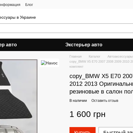
 информация
Блог
ессуары в Украине
ер авто
Экстерьер авто
Главная
Каталог
Автоаксессуары
copy_BMW X5 E70 2007 2008 2009 2010 2
комплект
copy_BMW X5 E70 2007
2012 2013 Оригиналь
резиновые в салон по
В наличии
Оставить отзыв
1 600 грн
Купить
Быстрый за