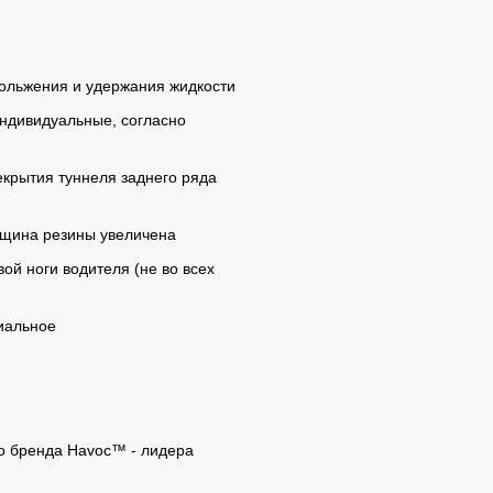
кольжения и удержания жидкости
индивидуальные, согласно
крытия туннеля заднего ряда
лщина резины увеличена
ой ноги водителя (не во всех
иальное
о бренда Havoc™ - лидера