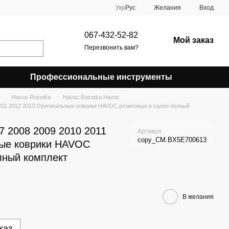
Укр
Рус
Желания
Вход
067-432-52-82
Мой заказ
Перезвонить вам?
Профессиональные инструменты
Havoc Rozetka
Havoc Rozetka Havoc
011 2012 2013 Оригинальные коврики HAVOC резиновые в салон полный
 2008 2009 2010 2011
Артикул
copy_CM.BX5E700613
ные коврики HAVOC
лный комплект
В желания
каз