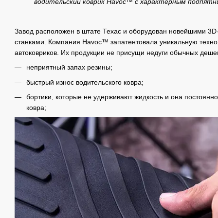
водительский коврик Havoc™ c характерным подпятн
Завод расположен в штате Техас и оборудован новейшими 3D
станками. Компания Havoc™ запатентовала уникальную техно
автоковриков. Их продукции не присущи недуги обычных деше
неприятный запах резины;
быстрый износ водительского ковра;
бортики, которые не удерживают жидкость и она постоянн
ковра;