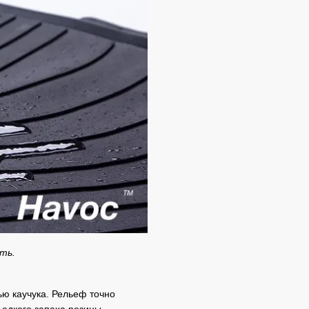
сть.
ю каучука. Рельеф точно