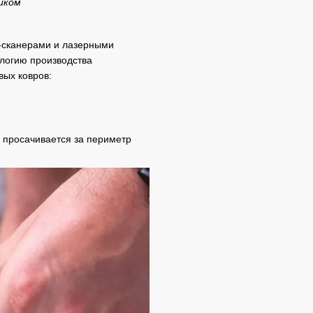
иком
-сканерами и лазерными
логию производства
вых ковров:
о просачивается за периметр