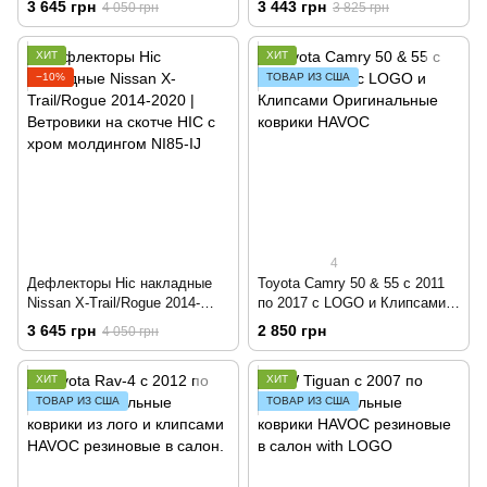
3 645 грн
3 443 грн
4 050 грн
3 825 грн
молдингом HIC HO62-IJ
молдингом HIC NI84-IJ
ХИТ
ХИТ
−10%
ТОВАР ИЗ США
4
Дефлекторы Hic накладные
Toyota Camry 50 & 55 c 2011
Nissan X-Trail/Rogue 2014-
по 2017 с LOGO и Клипсами
2020 | Ветровики на скотче
Оригинальные коврики
3 645 грн
2 850 грн
4 050 грн
HIC с хром молдингом NI85-IJ
HAVOC
ХИТ
ХИТ
ТОВАР ИЗ США
ТОВАР ИЗ США