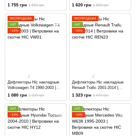
Combi | Ветровики на скотче
Sedan/HB | Ветровики на
1 755 грн
1 620 грн
1 950 грн
1 800 грн
HIC REN30
скотче HIC SK02
РАСПРОДАЖА
РАСПРОДАЖА
ХИТ
ХИТ
−10%
−10%
2
2
Дефлекторы Hic накладные
Дефлекторы Hic накладные
Volkswagen T4 1990-2003 |
Renault Trafic 2001-2014 |
Ветровики на скотче HIC
Ветровики на скотче HIC
1 080 грн
1 323 грн
1 200 грн
1 470 грн
VW01
REN23
ХИТ
ХИТ
−10%
−10%