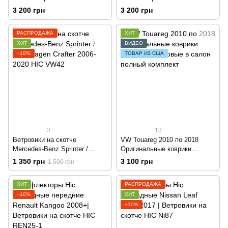
Originals
Originals
3 200 грн
3 200 грн
РАСПРОДАЖА
ХИТ
ХИТ
ВИДЕО
−10%
ТОВАР ИЗ США
3
13
Ветровики на скотче
VW Touareg 2010 по 2018
Mercedes-Benz Sprinter /
Оригинальные коврики
Volkswagen Crafter 2006-2020
HAVOC резиновые в салон
1 350 грн
3 100 грн
1 500 грн
HIC VW42
полный комплект
ХИТ
РАСПРОДАЖА
−10%
ХИТ
−10%