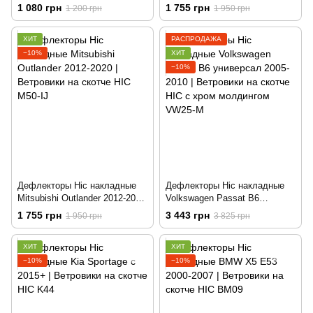
2003-2015 | Ветровики на
2021 | Ветровики на скотче
1 080 грн
1 755 грн
1 200 грн
1 950 грн
скотче HIC MB06
широкие HIC T58-IJ
ХИТ
РАСПРОДАЖА
−10%
ХИТ
−10%
Дефлекторы Hic накладные
Дефлекторы Hic накладные
Mitsubishi Outlander 2012-2020
Volkswagen Passat B6
| Ветровики на скотче HIC
универсал 2005-2010 |
1 755 грн
3 443 грн
1 950 грн
3 825 грн
M50-IJ
Ветровики на скотче HIC с
хром молдингом VW25-M
ХИТ
ХИТ
−10%
−10%