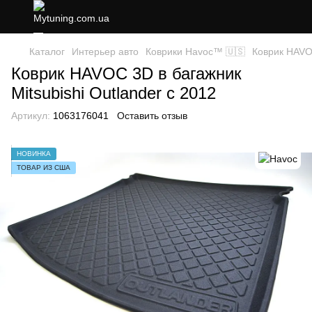
Каталог
Интерьер авто
Коврики Havoc™ 🇺🇸
Коврик HAVOC
Коврик HAVOC 3D в багажник
Mitsubishi Outlander c 2012
Артикул:
1063176041
Оставить отзыв
НОВИНКА
ТОВАР ИЗ США