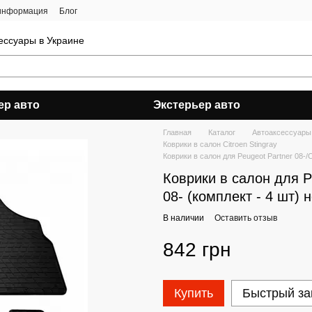
 информация
Блог
ессуары в Украине
ер авто
Экстерьер авто
Главная
Каталог
Автоаксессуары
Коврики в салон Citroen Stingray
Коврики в салон для Peugeot Partner 08-/C
Коврики в салон для Pe
08- (комплект - 4 шт)
В наличии
Оставить отзыв
842 грн
Купить
Быстрый за