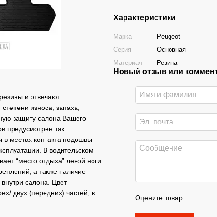
Характеристики
Марка
Peugeot
Серия
Основная
Материал
Резина
Новый отзыв или коммен
 резины и отвечают
степени износа, запаха,
жную защиту салона Вашего
ов предусмотрен так
ы в местах контакта подошвы
ксплуатации. В водительском
вает “место отдыха” левой ноги
реплений, а также наличие
 внутри салона. Цвет
ех/ двух (передних) частей, в
Оцените товар