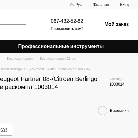
Укр
Рус
Желания
Вход
067-432-52-82
Мой заказ
Перезвонить вам?
Профессиональные инструменты
Коврики в салон
Коврики в салон Citroen
itroen Berlingo 08- (комплект - 4 шт) не раскомпл 1003014
ugeot Partner 08-/Citroen Berlingo
Артикул
1003014
 не раскомпл 1003014
В желания
каз