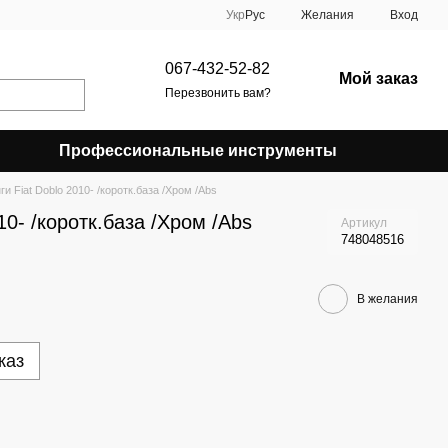
Укр
Рус
Желания
Вход
067-432-52-82
Мой заказ
Перезвонить вам?
Профессиональные инструменты
ги Fiat Doblo 2010- /коротк.база /Хром /Abs
10- /коротк.база /Хром /Abs
Артикул
748048516
В желания
каз