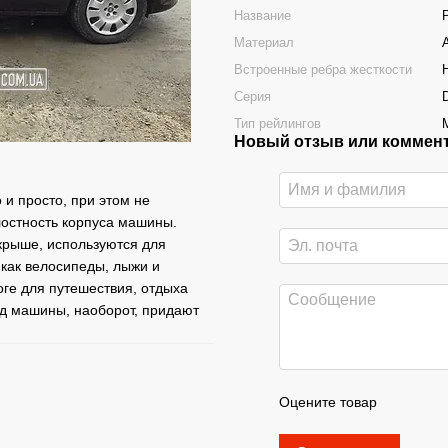
Название
Материал
Встроенные ребра жесткости
Серия
Тип рейлингов
Новый отзыв или коммен
и просто, при этом не
лостность корпуса машины.
крыше, используются для
 как велосипеды, лыжи и
ге для путешествия, отдыха
вид машины, наоборот, придают
Оцените товар