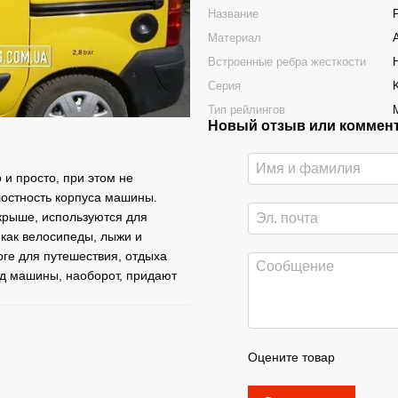
Название
Материал
Встроенные ребра жесткости
Серия
Тип рейлингов
Новый отзыв или коммен
и просто, при этом не
лостность корпуса машины.
крыше, используются для
 как велосипеды, лыжи и
ге для путешествия, отдыха
вид машины, наоборот, придают
Оцените товар