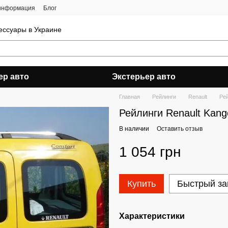
 информация
Блог
ессуары в Украине
ер авто
Экстерьер авто
Главная
Рейлинги
Renault
Рей
Рейлинги Renault Kang
В наличии
Оставить отзыв
1 054 грн
Купить
Быстрый за
Характеристики