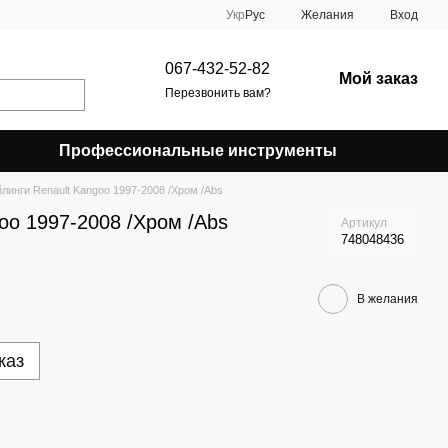
Укр
Рус
Желания
Вход
067-432-52-82
Мой заказ
Перезвонить вам?
Профессиональные инструменты
линги Renault Kangoo 1997-2008 /Хром /Abs
oo 1997-2008 /Хром /Abs
Артикул
748048436
В желания
каз