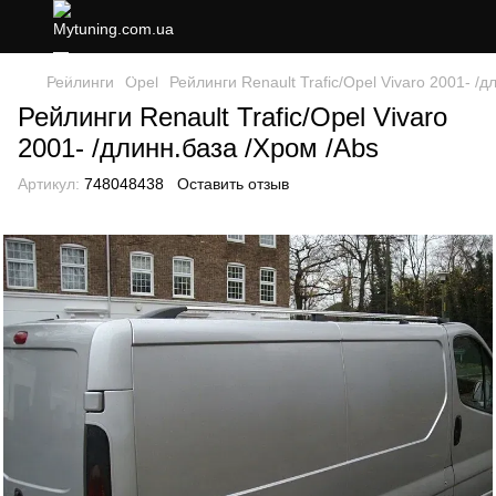
Рейлинги
Opel
Рейлинги Renault Trafiс/Opel Vivaro 2001- /д
Рейлинги Renault Trafiс/Opel Vivaro
2001- /длинн.база /Хром /Abs
Артикул:
748048438
Оставить отзыв