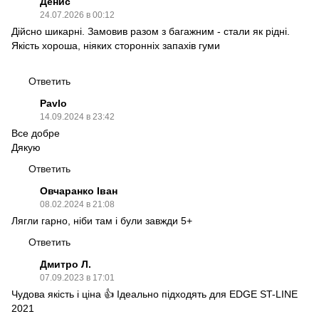
Денис
24.07.2026 в 00:12
Дійсно шикарні. Замовив разом з багажним - стали як рідні.
Якість хороша, ніяких сторонніх запахів гуми
Ответить
Pavlo
14.09.2024 в 23:42
Все добре
Дякую
Ответить
Овчаранко Іван
08.02.2024 в 21:08
Лягли гарно, ніби там і були завжди 5+
Ответить
Дмитро Л.
07.09.2023 в 17:01
Чудова якість і ціна 👍 Ідеально підходять для EDGE ST-LINE
2021