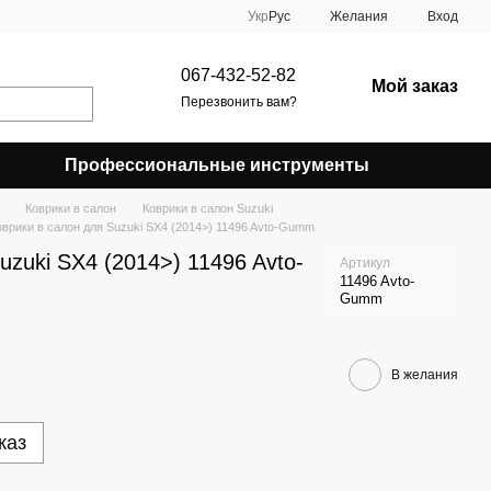
Укр
Рус
Желания
Вход
067-432-52-82
Мой заказ
Перезвонить вам?
Профессиональные инструменты
Коврики в салон
Коврики в салон Suzuki
оврики в салон для Suzuki SX4 (2014>) 11496 Avto-Gumm
uzuki SX4 (2014>) 11496 Avto-
Артикул
11496 Avto-
Gumm
В желания
каз