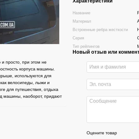
Характеристики
Название
Материал
Встроенные ребра жесткости
Серия
Тип рейлингов
Новый отзыв или коммен
и просто, при этом не
лостность корпуса машины.
крыше, используются для
 как велосипеды, лыжи и
ге для путешествия, отдыха
вид машины, наоборот, придают
Оцените товар