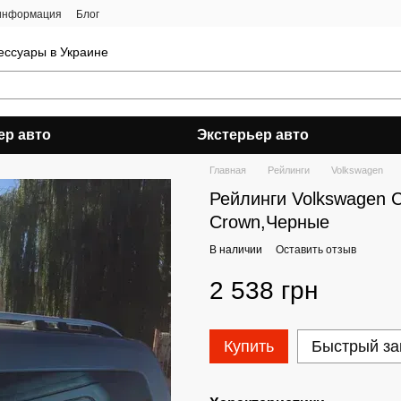
 информация
Блог
ессуары в Украине
ер авто
Экстерьер авто
Главная
Рейлинги
Volkswagen
Рейлинги Volkswagen C
Crown,Черные
В наличии
Оставить отзыв
2 538 грн
Купить
Быстрый за