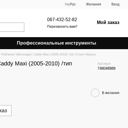
Укр
Рус
Желания
Вход
067-432-52-82
Мой заказ
Перезвонить вам?
Профессиональные инструменты
Рейлинги Volkswagen Caddy Maxi (2005-2010) /тип Crown,Черные
addy Maxi (2005-2010) /тип
Артикул
748048989
В желания
каз