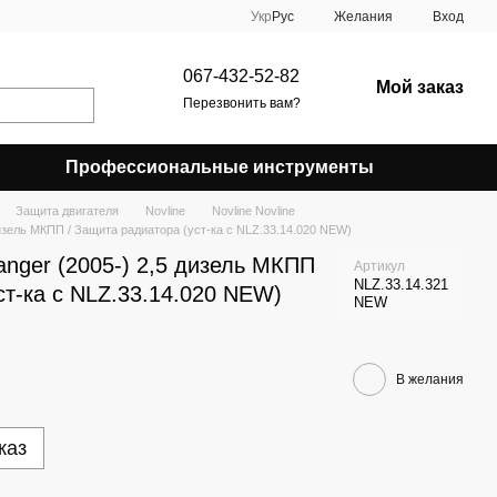
Укр
Рус
Желания
Вход
067-432-52-82
Мой заказ
Перезвонить вам?
Профессиональные инструменты
Защита двигателя
Novline
Novline Novline
зель МКПП / Защита радиатора (уст-ка с NLZ.33.14.020 NEW)
ger (2005-) 2,5 дизель МКПП
Артикул
NLZ.33.14.321
ст-ка с NLZ.33.14.020 NEW)
NEW
В желания
каз