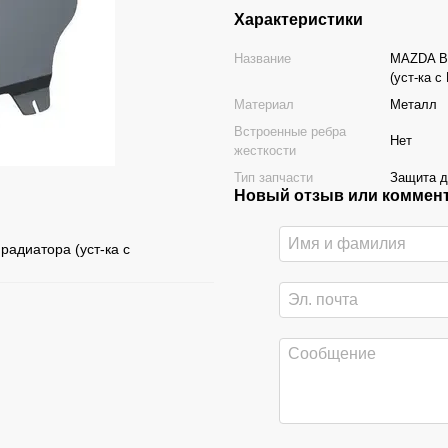
Характеристики
Название
MAZDA BT
(уст-ка с
Материал
Металл
Встроенные ребра
Нет
жесткости
Тип запчасти
Защита д
Новый отзыв или коммен
радиатора (уст-ка с