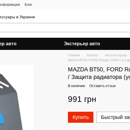
 информация
Блог
ессуары в Украине
ер авто
Экстерьер авто
Главная
Каталог
Автоэкстерьер
MAZDA BT50, FORD Ranger (2005-) 2,5 ди
MAZDA BT50, FORD Ran
/ Защита радиатора (у
В наличии
Оставить отзыв
991 грн
Купить
Быстрый за