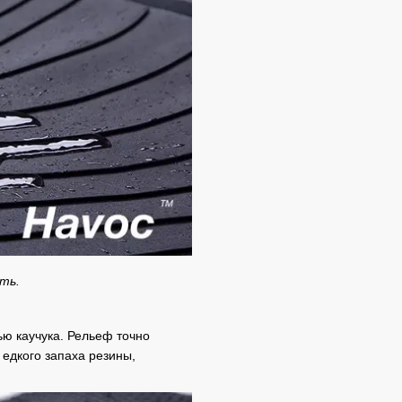
сть.
ю каучука. Рельеф точно
едкого запаха резины,