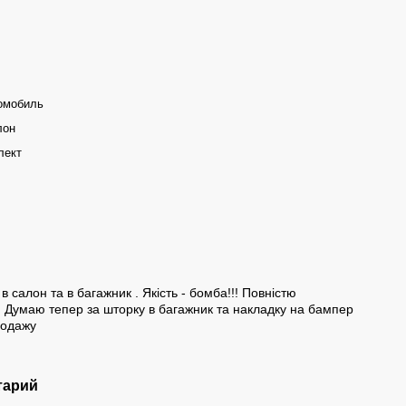
омобиль
лон
лект
 салон та в багажник . Якість - бомба!!! Повністю
. Думаю тепер за шторку в багажник та накладку на бампер
родажу
тарий