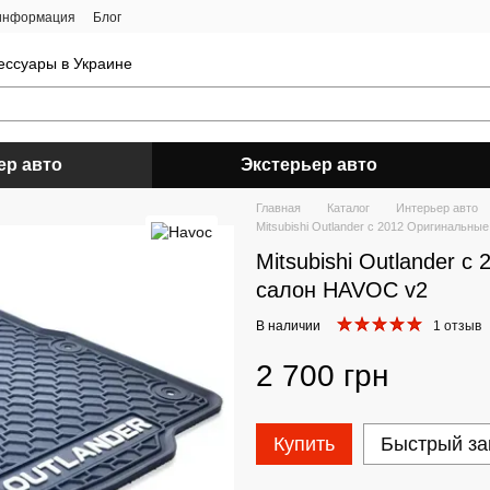
 информация
Блог
ессуары в Украине
ер авто
Экстерьер авто
Главная
Каталог
Интерьер авто
Mitsubishi Outlander c 2012 Оригинальны
Mitsubishi Outlander 
салон HAVOC v2
В наличии
1 отзыв
2 700 грн
Купить
Быстрый за