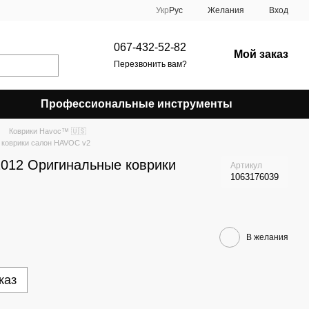
Укр
Рус
Желания
Вход
067-432-52-82
Мой заказ
Перезвонить вам?
Профессиональные инструменты
Коврики Havoc™ 🇺🇸
е коврики салон HAVOC v2
c 2012 Оригинальные коврики
Артикул
1063176039
В желания
каз