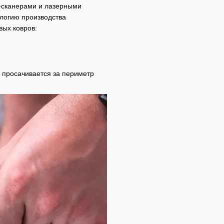
-сканерами и лазерными
логию производства
вых ковров:
о просачивается за периметр