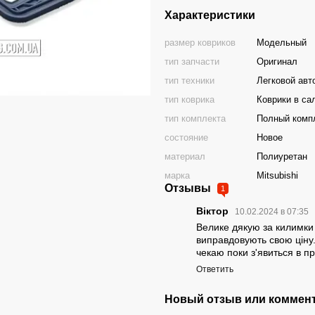
Характеристики
размер ковриков
Модельный
тип запчасти
Оригинал
тип техники
Легковой авт
тип коврика
Коврики в са
тип комплекта
Полный комп
состояние
Новое
материал
Полиуретан
марка
Mitsubishi
Отзывы
1
Віктор
10.02.2024 в 07:35
Велике дякую за килимки в
виправдовують свою ціну
чекаю поки з'явиться в п
Ответить
Новый отзыв или коммен