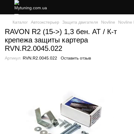
Каталог
Автоэкстерьер
Защита двигателя
Novline
Novline 
RAVON R2 (15->) 1,3 бен. AT / К-т
крепежа защиты картера
RVN.R2.0045.022
Артикул:
RVN.R2.0045.022
Оставить отзыв