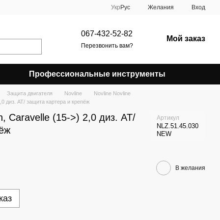
Укр
Рус
Желания
Вход
067-432-52-82
Мой заказ
Перезвонить вам?
Профессиональные инструменты
Защита двигателя
Novline
Novline Novline
,0 диз. AT/ защита картера и крепёж
Caravelle (15->) 2,0 диз. AT/
Артикул
NLZ.51.45.030
пёж
NEW
В желания
каз