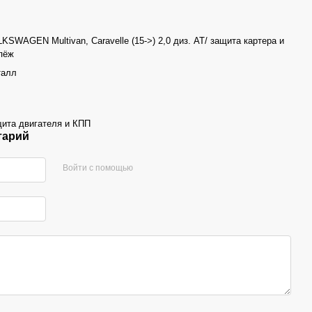
KSWAGEN Multivan, Caravelle (15->) 2,0 диз. AT/ защита картера и
пёж
талл
ита двигателя и КПП
тарий
Войти с помощью