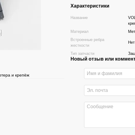
Характеристики
Название
VOL
кре
Материал
Ме
Встроенные ребра
Нет
жесткости
Тип запчасти
Защ
Новый отзыв или коммен
ртера и крепёж