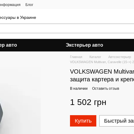
 информация
Блог
ессуары в Украине
ер авто
Экстерьер авто
Главная
Каталог
Автоэкстерьер
VOLKSWAGEN Multivan, Caravelle (15->) 2
VOLKSWAGEN Multivan, 
защита картера и кре
В наличии
Оставить отзыв
1 502 грн
Купить
Быстрый за