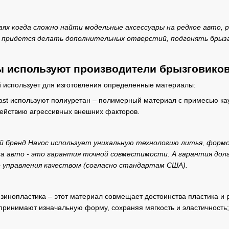
аях когда сложно найти модельные аксессуары на редкое авто, р
 придется делать дополнительных отверстий, подгонять брызго
ы используют производители брызговико
 использует для изготовления определенные материалы:
Plast используют полиуретан – полимерный материал с примесью ка
здействию агрессивных внешних факторов.
й бренд Havoc использует уникальную технологию литья, формо
а авто - это гарантия точной совместимости. А гарантия долг
 управления качеством (согласно стандартам США).
зинопластика – этот материал совмещает достоинства пластика и 
принимают изначальную форму, сохраняя мягкость и эластичность;