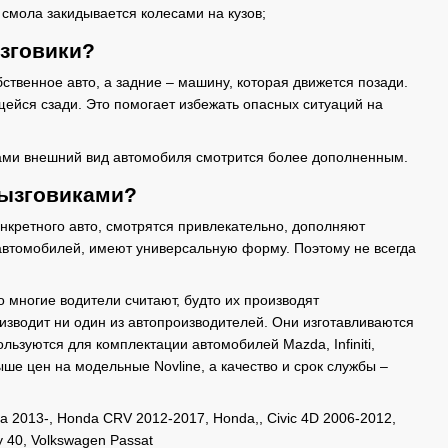
 смола закидывается колесами на кузов;
зговики?
ственное авто, а задние – машину, которая движется позади.
ейся сзади. Это помогает избежать опасных ситуаций на
арами внешний вид автомобиля смотрится более дополненным.
рызговиками?
нкретного авто, смотрятся привлекательно, дополняют
 автомобилей, имеют универсальную форму. Поэтому не всегда
 многие водители считают, будто их производят
оизводит ни один из автопроизводителей. Они изготавливаются
ьзуются для комплектации автомобилей Mazda, Infiniti,
ыше цен на модельные Novline, а качество и срок службы –
a 2013-, Honda CRV 2012-2017, Honda,, Civic 4D 2006-2012,
 40, Volkswagen Passat