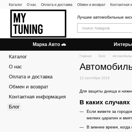
Перейти к основному контенту
Каталог
О нас
Оплата и доставка
Обмен и возврат
Контактная
Лучшие автомобильные акс
Марка Авто 🚗
Интерь
Каталог
Главная
Блог
Автомобильн
Автомобиль
О нас
Оплата и доставка
12 сентября 2019
Обмен и возврат
Для защиты днища и нижне
Контактная информация
В каких случая
Блог
Если живете за городо
мелких царапин и вмят
В зимнее время, когда 