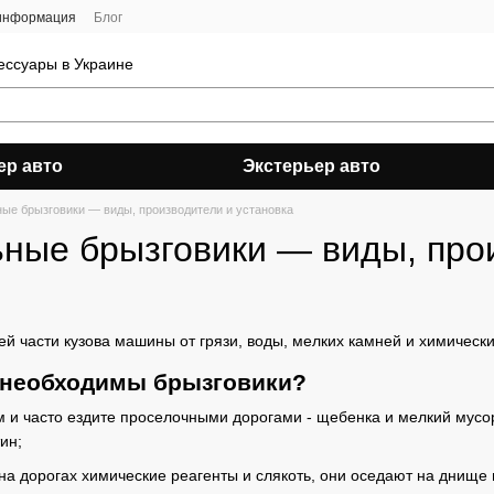
 информация
Блог
ессуары в Украине
ер авто
Экстерьер авто
ые брызговики — виды, производители и установка
ные брызговики — виды, прои
й части кузова машины от грязи, воды, мелких камней и химически
х необходимы брызговики?
м и часто ездите проселочными дорогами - щебенка и мелкий мусо
ин;
на дорогах химические реагенты и слякоть, они оседают на днище и