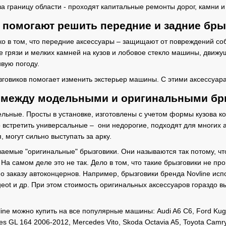
за границу области - проходят капитальные ремонты дорог, камни и
 помогают решить передние и задние бры
ко в том, что передние аксессуары – защищают от повреждений соб
грязи и мелких камней на кузов и лобовое стекло машины, движущ
вую погоду.
ызговиков помогает изменить экстерьер машины. С этими аксессу
а между модельными и оригинальными б
ьные. Просты в установке, изготовлены с учетом формы кузова ко
 встретить универсальные – они недорогие, подходят для многих
, могут сильно выступать за арку.
аемые "оригинальные" брызговики. Они называются так потому, что
а самом деле это не так. Дело в том, что такие брызговики не пр
заказу автоконцернов. Например, брызговики бренда Novline испол
ugeot и др. При этом стоимость оригинальных аксессуаров гораздо в
ine можно купить на все популярные машины: Audi A6 C6, Ford Kug
s GL 164 2006-2012, Mercedes Vito, Skoda Octavia A5, Toyota Camry