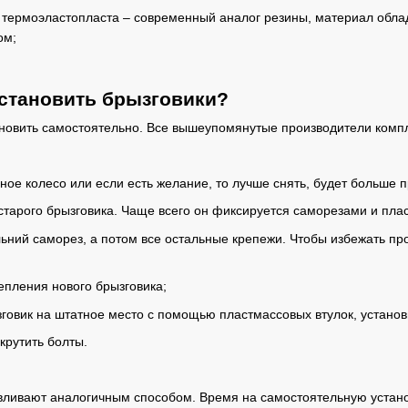
з термоэластопласта – современный аналог резины, материал облад
ом;
установить брызговики?
ановить самостоятельно. Все вышеупомянутые производители комп
ое колесо или если есть желание, то лучше снять, будет больше п
тарого брызговика. Чаще всего он фиксируется саморезами и плас
ьний саморез, а потом все остальные крепежи. Чтобы избежать пр
епления нового брызговика;
говик на штатное место с помощью пластмассовых втулок, установ
крутить болты.
вливают аналогичным способом. Время на самостоятельную устано